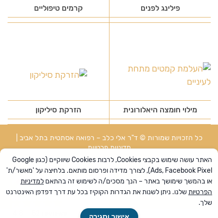
פילינג לפנים
קרמים טיפוליים
מילוי חומצה היאלורונית
הזרקת סיליקון
כל הזכויות שמורות © ד"ר אלי כלב – רפואה אסתטית בתל אביב |
מדיניות פרטיות
השירות באתר מיועד לבגירים מעל גיל 18 בלבד. הקליניקה אינה אוספת
האתר עושה שימוש בקבצי Cookies, לרבות Cookies שיווקיים (כגון Google
מידע מקטינים ביודעין, וכל מידע שיימסר על ידי קטין יימחק.
Ads, Facebook Pixel), לצורך מדידה ופרסום מותאם. בלחיצה על 'מאשר/ת'
השימוש באתר מהווה הסכמה למדיניות הפרטיות ולתנאי השימוש כפי
או בהמשך שימושך באתר – הנך מסכים/ה לשימוש זה בהתאם
למדיניות
שמפורטים באתר. אם אינך מסכים/ה – אנא הימנע/י משימוש באתר.
הפרטיות
שלנו. ניתן לשנות את הגדרות הקוקיז בכל עת דרך דפדפן האינטרנט
אלקטרו פיתוח וקידום
שלך.
4.8
52 reviews
אישור וסגירה